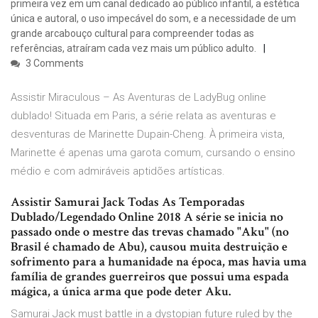
primeira vez em um canal dedicado ao público infantil, a estética
única e autoral, o uso impecável do som, e a necessidade de um
grande arcabouço cultural para compreender todas as
referências, atraíram cada vez mais um público adulto.
3 Comments
Assistir Miraculous – As Aventuras de LadyBug online
dublado! Situada em Paris, a série relata as aventuras e
desventuras de Marinette Dupain-Cheng. À primeira vista,
Marinette é apenas uma garota comum, cursando o ensino
médio e com admiráveis aptidões artísticas.
Assistir Samurai Jack Todas As Temporadas
Dublado/Legendado Online 2018 A série se inicia no
passado onde o mestre das trevas chamado "Aku" (no
Brasil é chamado de Abu), causou muita destruição e
sofrimento para a humanidade na época, mas havia uma
família de grandes guerreiros que possui uma espada
mágica, a única arma que pode deter Aku.
Samurai Jack must battle in a dystopian future ruled by the