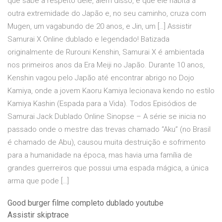
que sabe a respeito dele, além disso, é que ele habita a
outra extremidade do Japão e, no seu caminho, cruza com
Mugen, um vagabundo de 20 anos, e Jin, um […] Assistir
Samurai X Online dublado e legendado! Batizada
originalmente de Rurouni Kenshin, Samurai X é ambientada
nos primeiros anos da Era Meiji no Japão. Durante 10 anos,
Kenshin vagou pelo Japão até encontrar abrigo no Dojo
Kamiya, onde a jovem Kaoru Kamiya lecionava kendo no estilo
Kamiya Kashin (Espada para a Vida). Todos Episódios de
Samurai Jack Dublado Online Sinopse – A série se inicia no
passado onde o mestre das trevas chamado “Aku” (no Brasil
é chamado de Abu), causou muita destruição e sofrimento
para a humanidade na época, mas havia uma família de
grandes guerreiros que possui uma espada mágica, a única
arma que pode […]
Good burger filme completo dublado youtube
Assistir skiptrace