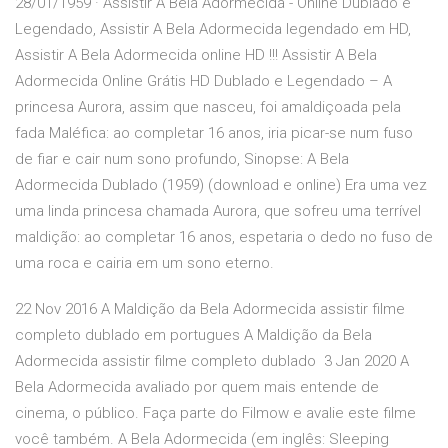
28/01/1959 · Assistir A Bela Adormecida - Online Dublado e
Legendado, Assistir A Bela Adormecida legendado em HD,
Assistir A Bela Adormecida online HD !!! Assistir A Bela
Adormecida Online Grátis HD Dublado e Legendado – A
princesa Aurora, assim que nasceu, foi amaldiçoada pela
fada Maléfica: ao completar 16 anos, iria picar-se num fuso
de fiar e cair num sono profundo, Sinopse: A Bela
Adormecida Dublado (1959) (download e online) Era uma vez
uma linda princesa chamada Aurora, que sofreu uma terrível
maldição: ao completar 16 anos, espetaria o dedo no fuso de
uma roca e cairia em um sono eterno.
22 Nov 2016 A Maldição da Bela Adormecida assistir filme
completo dublado em portugues A Maldição da Bela
Adormecida assistir filme completo dublado 3 Jan 2020 A
Bela Adormecida avaliado por quem mais entende de
cinema, o público. Faça parte do Filmow e avalie este filme
você também. A Bela Adormecida (em inglês: Sleeping